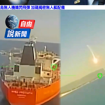
烏無人機連閃飛彈 加碼揭密無人艇配備