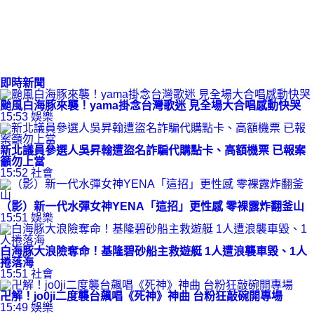
即時新聞
颱風白海豚來襲！yama掛念台灣歌迷 見全場大合唱感動快哭
15:53
娛樂
新北議員參選人吳昇翰遭盜名詐騙代購點卡、高額機票 已報案
籲勿上當
15:52
社會
（影）新一代水彈女神YENA「這招」更性感 零裸露炸翻釜山
15:51
娛樂
白海豚大浪險奪命！基隆碧砂船主救遊艇 1人遭浪襲車毀、1人
捲落海
15:51
社會
卍解！jo0ji二度襲台飆唱《死神》神曲 台粉狂敲碗開專場
15:49
娛樂