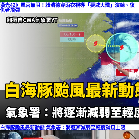
漢光42》風雨無阻！賴清德穿雨衣視導「要域火殲」演練、復
仇者飛彈
白海豚颱風最新動態 氣象署：將逐漸減弱至輕度颱風上限