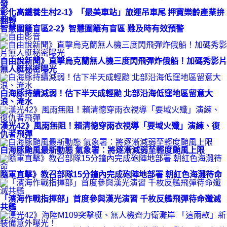
發
彰化高鐵養生村2-1》「最美車站」旅運吊車尾 押寶樂齡產業拚
翻轉
智慧圍籬盲區2-2》智慧圍籬有盲區 難及時有效預警
自由說新聞》直擊烏克蘭無人機三度閃飛彈炸俄船！加碼秀影片
無人艇秘密曝光
白海豚持續減弱！估下半天成輕颱 北部沿海低窪地區留意大
浪、淹水
漢光42》風雨無阻！賴清德穿雨衣視導「要域火殲」演練、復
仇者飛彈
白海豚颱風最新動態 氣象署：將逐漸減弱至輕度颱風上限
隨軍直擊》教召部隊15分鐘內完成砲陣地部署 朝紅色海灘待命
「濱海作戰指揮部」首度參與漢光演習 千枚反艦飛彈待命殲滅
共艦