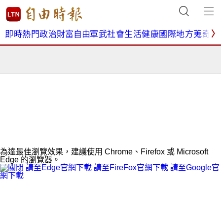
即時
熱門
政治
財富自由
軍武
社會
生活
健康
國際
地方
蒐奇
影
〉
為達最佳瀏覽效果，建議使用 Chrome、Firefox 或 Microsoft
Edge 的瀏覽器。
請至Edge官網下載
請至FireFox官網下載
請至Google官
網下載