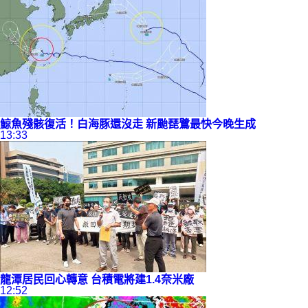
鯨魚殘骸復活！白海豚還沒走 新颱
琵鷺
最快今晚生成
13:33
龍潭居民回心轉意 台積電將建1.4奈米廠
12:52