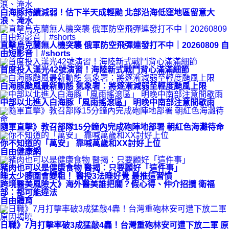
白海豚持續減弱！估下半天成輕颱 北部沿海低窪地區留意大
浪、淹水
直擊烏克蘭無人機突襲 俄軍防空飛彈連發打不中｜20260809 自
由短影音｜#shorts
首度投入漢光42號演習！海陸新式戰鬥背心滿滿細節
白海豚颱風最新動態 氣象署：將逐漸減弱至輕度颱風上限
中部以北進入白海豚「風雨搖滾區」 明晚中南部注意間歇雨
隨軍直擊》教召部隊15分鐘內完成砲陣地部署 朝紅色海灘待命
你不知道的「萬安」 靠喊萬歲和XX討好上位
自由健康網
豬肉也可以是健康食物 醫揭：只要顧好「這件事」
睡太少腰圍會變粗！ 醫授3法睡好覺 最推這習慣
跨境醫美風險大》海外醫美誰把關？假心得、仲介招攬 衛福
部：都可能違法
自由體育
日職》7月打擊率破3成猛敲4轟！台灣重砲林安可遭下放二軍 原