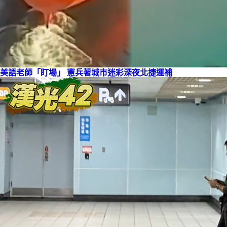
美語老師
「盯場」 憲兵著城市迷彩深夜北捷運補