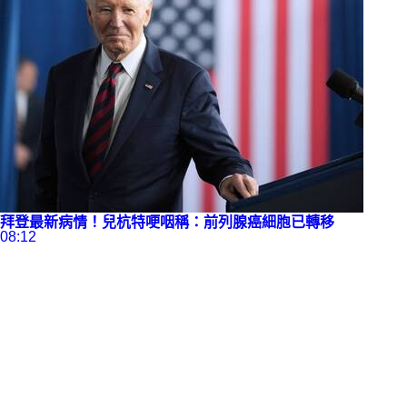
拜登最新病情！兒杭特哽咽稱：前列腺癌細胞已轉移
08:12