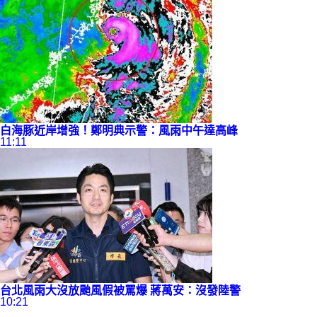
白海豚近岸增強！鄭明典示警：
風雨中午達高峰
11:11
台北風雨大沒放颱風假被罵爆 蔣萬安：沒發陸警
10:21