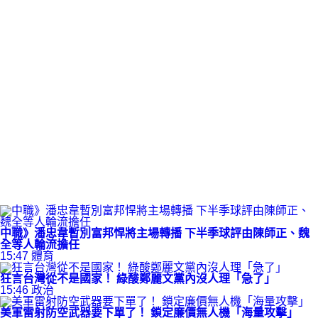
中職》潘忠韋暫別富邦悍將主場轉播 下半季球評由陳師正、魏
全等人輪流擔任
15:47
體育
狂言台灣從不是國家！ 綠酸鄭麗文黨內沒人理「急了」
15:46
政治
美軍雷射防空武器要下單了！ 鎖定廉價無人機「海量攻擊」