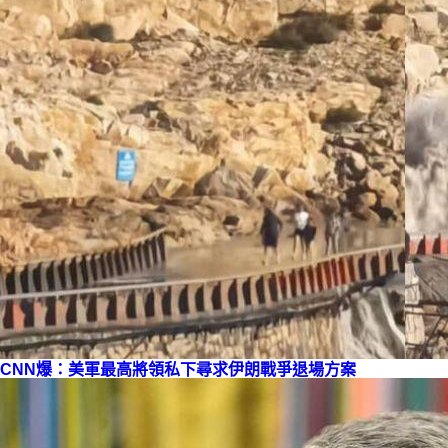
CNN爆：美軍最高將領私下尋求伊朗戰爭
退場方案