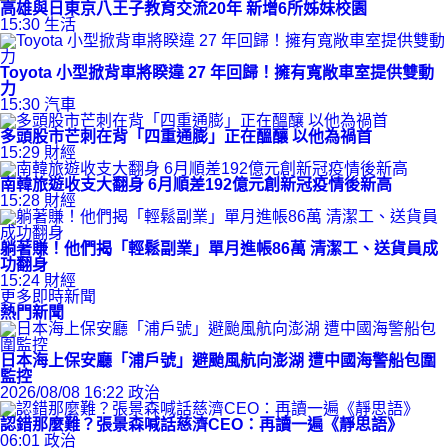
高雄與日東京八王子教育交流20年 新增6所姊妹校園
15:30
生活
Toyota 小型掀背車將睽違 27 年回歸！擁有寬敞車室提供雙動
力
15:30
汽車
多頭股市芒刺在背「四重通膨」正在醞釀 以他為禍首
15:29
財經
南韓旅遊收支大翻身 6月順差192億元創新冠疫情後新高
15:28
財經
躺著賺！他們揭「輕鬆副業」單月進帳86萬 清潔工、送貨員成
功翻身
15:24
財經
更多即時新聞
熱門新聞
日本海上保安廳「浦戶號」避颱風航向澎湖 遭中國海警船包圍
監控
2026/08/08 16:22
政治
認錯那麼難？張景森喊話慈濟CEO：再讀一遍《靜思語》
06:01
政治