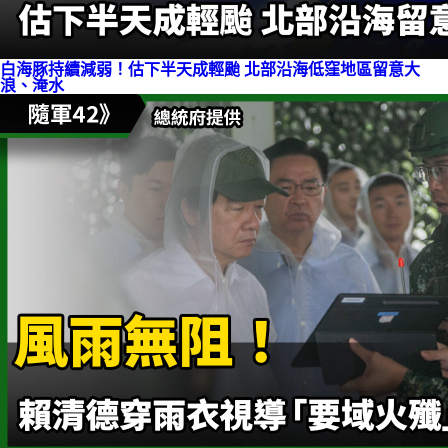
白海豚持續減弱！估下半天成輕颱 北部沿海低窪地區留意大
浪、淹水