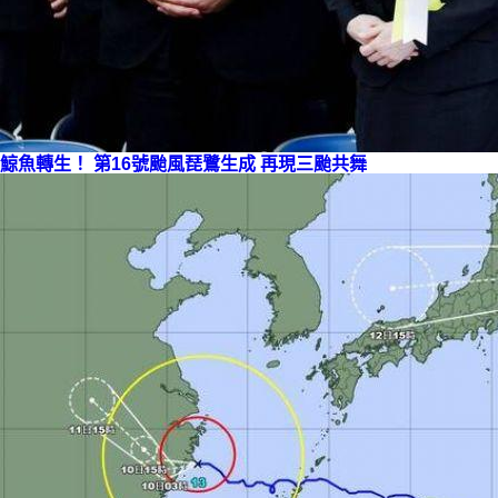
鯨魚轉生！ 第16號颱風
琵鷺
生成 再現三颱共舞