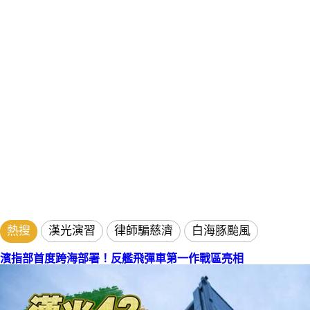
熱搜
漢光演習
律師騙慈濟
白海豚颱風
濱指部首度跨海部署！反艦飛彈車第一作戰區亮相