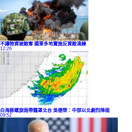
不讓物資被敵奪 國軍多地實施
反資敵
演練
12:26
白海豚螺旋雨帶籠罩北台 吳德榮：中部以北劇烈降雨
09:52