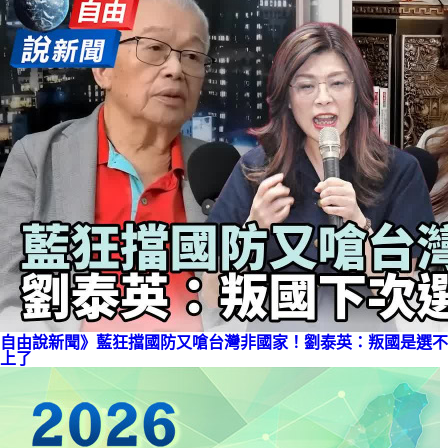
自由說新聞》藍狂擋國防又嗆台灣非國家！劉泰英：叛國是選不
上了