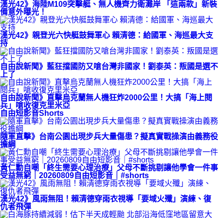
漢光42》海陸M109突擊艇、無人機齊力衛灘岸 「這兩款」新裝
備意外曝光！
漢光42》親登光六快艇鼓舞軍心 賴清德：給國軍、海巡最大支
持
自由說新聞》藍狂擋國防又嗆台灣非國家！劉泰英：叛國是選不
上了
自由說新聞》直擊烏克蘭無人機狂炸2000公里！大搞「海上閱
兵」嗆收復克里米亞
自由短影音Shorts
隨軍直擊》台南公園出現步兵大量傷患？擬真實戰操演由義務役
擔綱
黃仁勳自嘲「終生需要心理治療」父母不斷挑剔讓他學會一件事
受益無窮｜20260809自由短影音｜#shorts
漢光42》風雨無阻！賴清德穿雨衣視導「要域火殲」演練、復
仇者飛彈