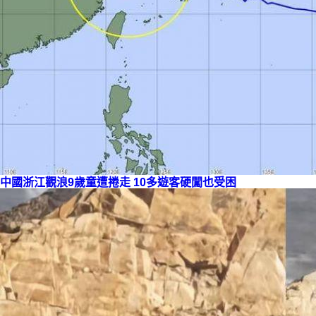
中國浙江觀浪9歲童遭捲走 10多遊客硬闖也受困