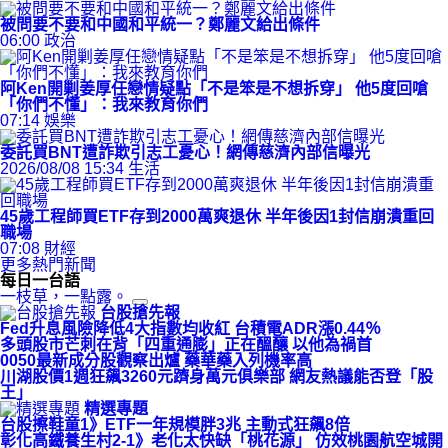
被問要不要和中國和平統一？鄭麗文給出條件
06:00
政治
阿Ken開剿姜厚任戀情疑點「不是笨是不想拆穿」 他5度回嗆
「你們不懂」：我來教育你們
07:14
娛樂
委託買BNT遭詐欺引志工憂心！網傳慈濟內部信曝光
2026/08/08 15:34
生活
45歲工程師買ETF存到2000萬爽退休 半年後因1封信崩潰重回
職場
07:08
財經
更多熱門新聞
每日一台語
一枝草，一點露。
台股搶先報
Fed升息風險降低4大指數均收紅 台積電ADR漲0.44％
多頭股市芒刺在背「四重通膨」正在醞釀 以他為禍首
0050最新成分股觀察出爐 藥華藥入列機率高
川湖股價1週狂飆3260元躋身萬元俱樂部 網友熱議能否登「股
王」
精選專題
台股擦鞋童1》ETF一年規模胖3兆 主動式狂飆8倍
彰化高鐵養生村2-1》老化太快缺「桃花源」 仿效桃園航空城開