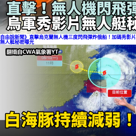
自由說新聞》直擊烏克蘭無人機三度閃飛彈炸俄船！加碼秀影片
無人艇秘密曝光