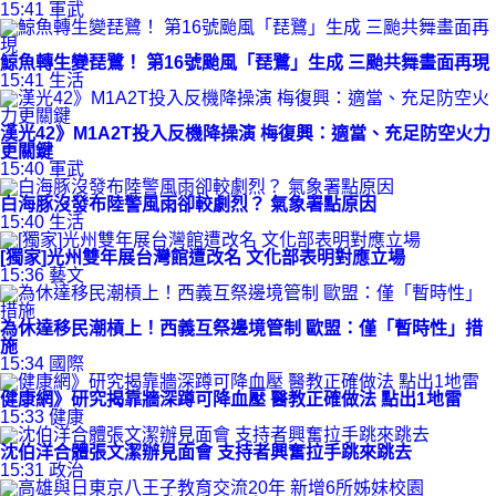
15:41
軍武
鯨魚轉生變琵鷺！ 第16號颱風「琵鷺」生成 三颱共舞畫面再現
15:41
生活
漢光42》M1A2T投入反機降操演 梅復興：適當、充足防空火力
更關鍵
15:40
軍武
白海豚沒發布陸警風雨卻較劇烈？ 氣象署點原因
15:40
生活
[獨家]光州雙年展台灣館遭改名 文化部表明對應立場
15:36
藝文
為休達移民潮槓上！西義互祭邊境管制 歐盟：僅「暫時性」措
施
15:34
國際
健康網》研究揭靠牆深蹲可降血壓 醫教正確做法 點出1地雷
15:33
健康
沈伯洋合體張文潔辦見面會 支持者興奮拉手跳來跳去
15:31
政治